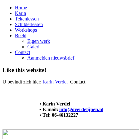
Home
Karin
Tekenlessen
Schilderlessen
Workshops
Beeld
Eigen werk
Galerij
Contact
Aanmelden nieuwsbrief
Like this website!
U bevindt zich hier:
Karin Verdel
Contact
• Karin Verdel
• E-mail:
info@overdelijnen.nl
• Tel: 06-46132227